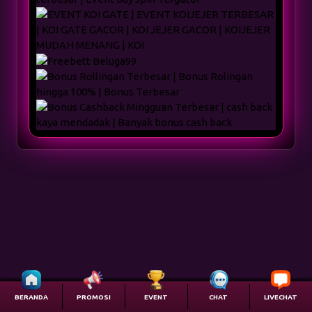
TELEGRAM BELUGA99 OFFICIAL
FACEBOOK BELUGA99 OFFICIAL
MINIMAL TURNOVER (TO)
BONUS ROLLINGAN DEPO PULSA 0.4%
BONUS ROLLINGAN SLOT & CASINO 1%
HITUNGAN %
BERANDA
PROMOSI
EVENT
CHAT
LIVECHAT